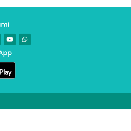
ami
App