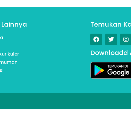
 Lainnya
Temukan K
da
Downloadd 
kurikuler
umuman
si