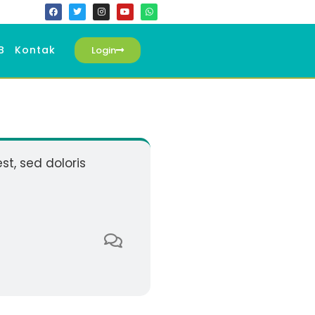
B
Kontak
Login
st, sed doloris