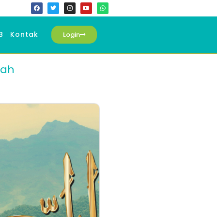
B
Kontak
Login
lah