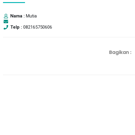
Nama :
Mutia
Telp :
082165750606
Sabtu
Bagikan :