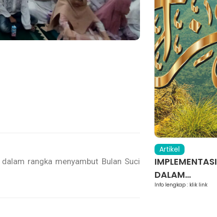
Artikel
a-Bahaya Melupakan Al
IMPLEMENTASI
h dalam rangka menyambut Bulan Suci
n
DALAM...
5 Abad lalu, Allah Ta’ala sudah menyebutkan akan
Info lengkap : klik link