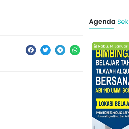
1
2
3
Agenda
Sek
, 30 April 2022
Rabu, 14 Januari