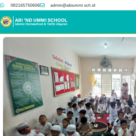
082165750606
admin@abiummi.sch.id