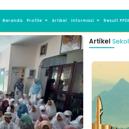
Beranda
Profile
Artikel
Informasi
Result PPD
Artikel
Seko