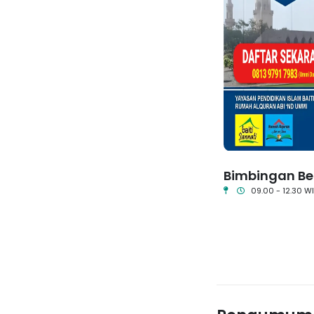
bur Alam Para Guru
Bimbingan Bel
Crocoblock
07.00 - Selesai
09.00 - 12.30 W
1
2
3
4