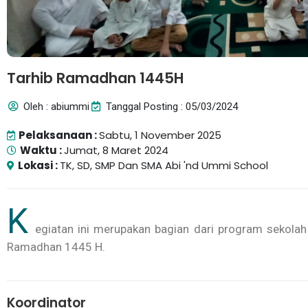
Tarhib Ramadhan 1445H
Oleh : abiummi
Tanggal Posting : 05/03/2024
Pelaksanaan :
Sabtu, 1 November 2025
Waktu :
Jumat, 8 Maret 2024
Lokasi :
TK, SD, SMP Dan SMA Abi 'nd Ummi School
K
Artikel
Bahay
egiatan ini merupakan bagian dari program sekola
Qur’a
Ramadhan 1445 H.
Sejak 14-1
dat...
Koordinator