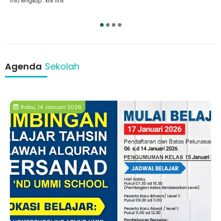
Info lengkap : klik link
1
2
3
4
Agenda
Sekolah
Rabu, 14 Januari 2026