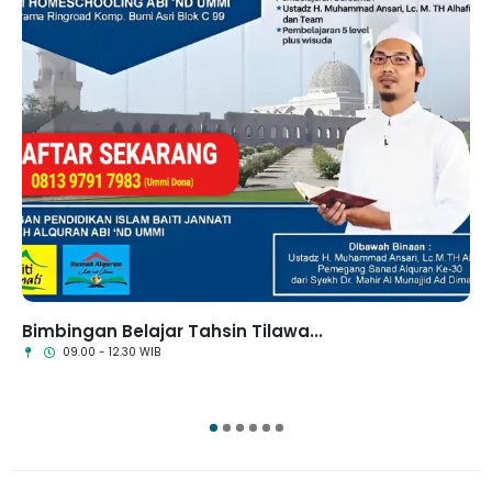
Bimbingan Belajar Tahsin Tilawa...
09.00 - 12.30 WIB
1
2
3
4
5
6