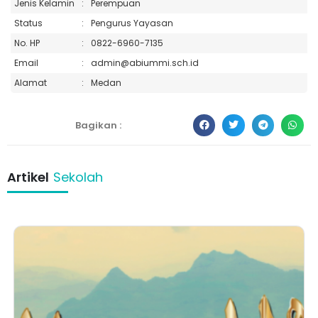
Jenis Kelamin
:
Perempuan
Status
:
Pengurus Yayasan
No. HP
:
0822-6960-7135
Email
:
admin@abiummi.sch.id
Alamat
:
Medan
Bagikan :
Artikel
Sekolah