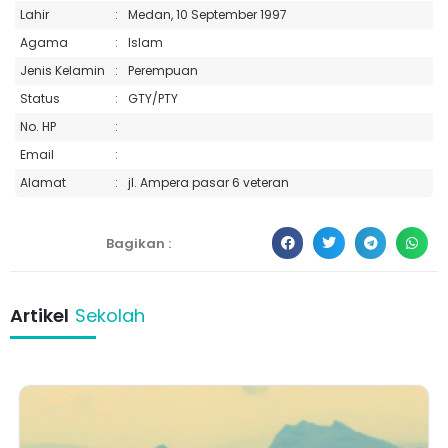
Lahir
:
Medan, 10 September 1997
Agama
:
Islam
Jenis Kelamin
:
Perempuan
Status
:
GTY/PTY
No. HP
:
Email
:
Alamat
:
jl. Ampera pasar 6 veteran
Bagikan :
Artikel
Sekolah