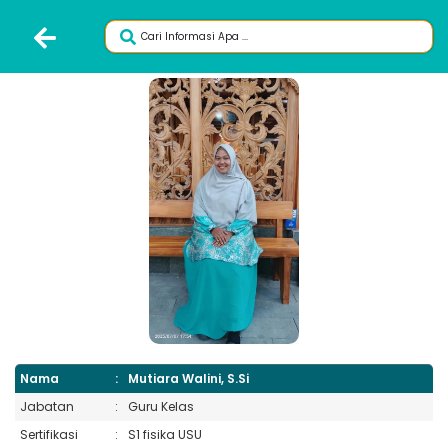
Nama
:
Mutiara Walini, S.Si
Jabatan
:
Guru Kelas
Sertifikasi
:
S1 fisika USU