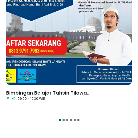
Bimbingan Belajar Tahsin Tilawa...
09.00 - 12.30 WIB
1
2
3
4
5
6