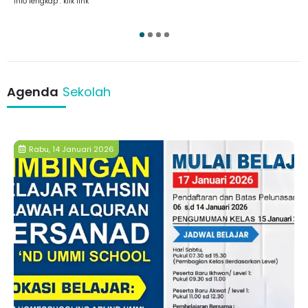
Info lengkap : klik link
1
2
3
4
Agenda
Sekolah
Rabu, 14 Januari 2026