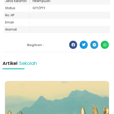
Jenis Kelamin
:
Perempuan
Status
:
GTY/PTY
No. HP
:
Email
:
Alamat
:
Bagikan :
Artikel
Sekolah