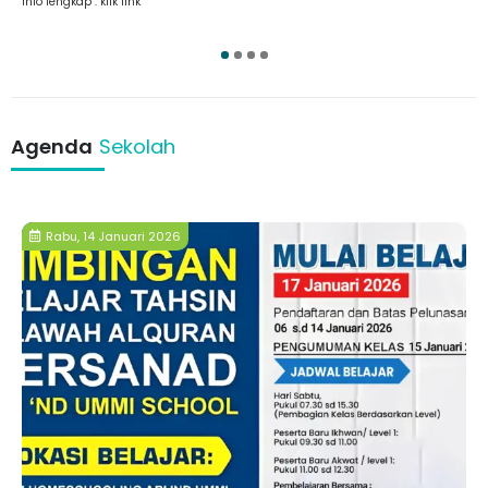
Info lengkap : klik link
1
2
3
4
Agenda
Sekolah
Rabu, 14 Januari 2026