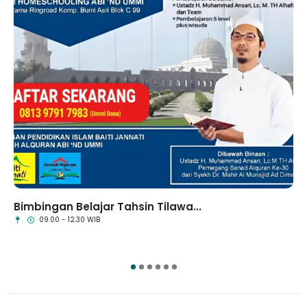
Bimbingan Belajar Tahsin Tilawa...
09.00 - 12.30 WIB
1
2
3
4
5
6