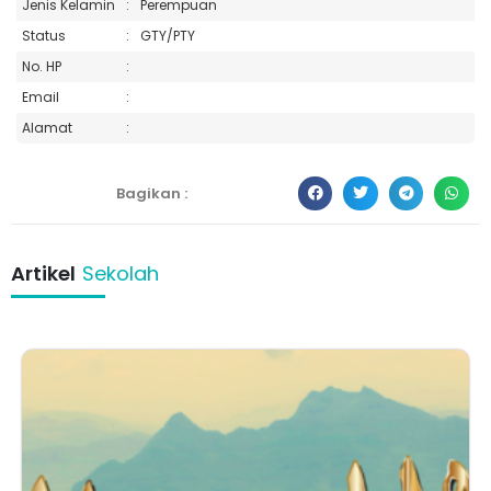
Jenis Kelamin
:
Perempuan
Status
:
GTY/PTY
No. HP
:
Email
:
Alamat
:
Bagikan :
Artikel
Sekolah